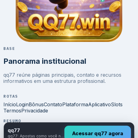
BASE
Panorama institucional
qq77 reúne páginas principais, contato e recursos
informativos em uma estrutura profissional.
ROTAS
Início
Login
Bônus
Contato
Plataforma
Aplicativo
Slots
Termos
Privacidade
RESUMO
qq77
© 2026 qq77. Conteúdo institucional com leitura clara.
Acessar qq77 agora
qq77: Apostas como você nunca viu!