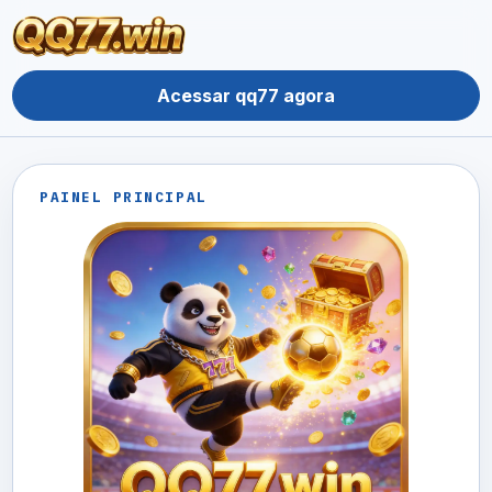
Acessar qq77 agora
PAINEL PRINCIPAL