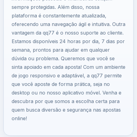
sempre protegidas. Além disso, nossa
plataforma é constantemente atualizada,
oferecendo uma navegação ágil e intuitiva. Outra
vantagem da qq77 é o nosso suporte ao cliente.
Estamos disponíveis 24 horas por dia, 7 dias por
semana, prontos para ajudar em qualquer
dúvida ou problema. Queremos que você se
sinta apoiado em cada aposta! Com um ambiente
de jogo responsivo e adaptável, a qq77 permite
que você aposte de forma prática, seja no
desktop ou no nosso aplicativo móvel. Venha e
descubra por que somos a escolha certa para
quem busca diversão e segurança nas apostas
online!