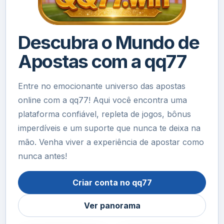
Descubra o Mundo de
Apostas com a qq77
Entre no emocionante universo das apostas
online com a qq77! Aqui você encontra uma
plataforma confiável, repleta de jogos, bônus
imperdíveis e um suporte que nunca te deixa na
mão. Venha viver a experiência de apostar como
nunca antes!
Criar conta no qq77
Ver panorama