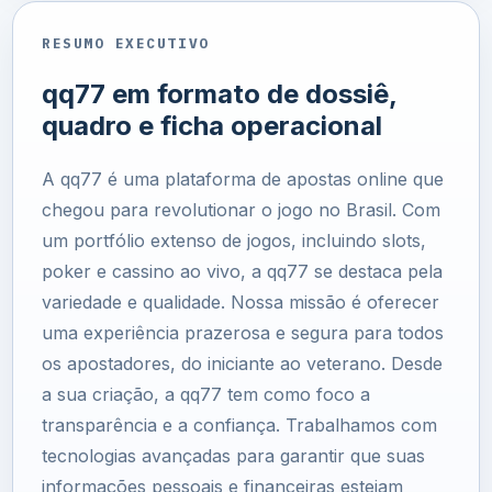
RESUMO EXECUTIVO
qq77 em formato de dossiê,
quadro e ficha operacional
A qq77 é uma plataforma de apostas online que
chegou para revolutionar o jogo no Brasil. Com
um portfólio extenso de jogos, incluindo slots,
poker e cassino ao vivo, a qq77 se destaca pela
variedade e qualidade. Nossa missão é oferecer
uma experiência prazerosa e segura para todos
os apostadores, do iniciante ao veterano. Desde
a sua criação, a qq77 tem como foco a
transparência e a confiança. Trabalhamos com
tecnologias avançadas para garantir que suas
informações pessoais e financeiras estejam