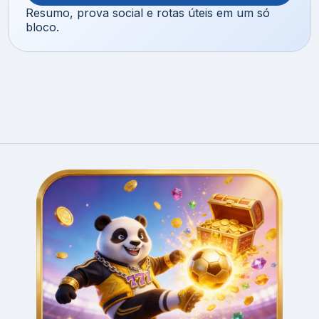
Resumo, prova social e rotas úteis em um só
bloco.