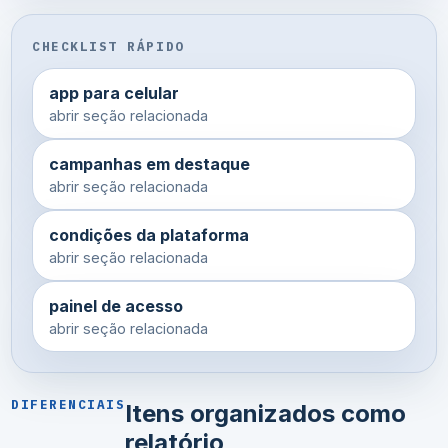
CHECKLIST RÁPIDO
app para celular
abrir seção relacionada
campanhas em destaque
abrir seção relacionada
condições da plataforma
abrir seção relacionada
painel de acesso
abrir seção relacionada
DIFERENCIAIS
Itens organizados como
relatório